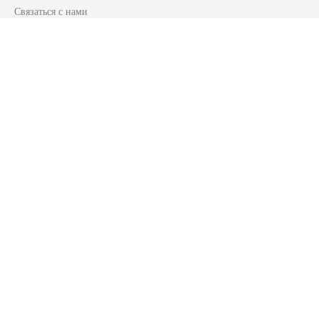
Связаться с нами
Часто задаваемые вопросы
Круглосуточное обслуживание
Рассылка новостей и предложения